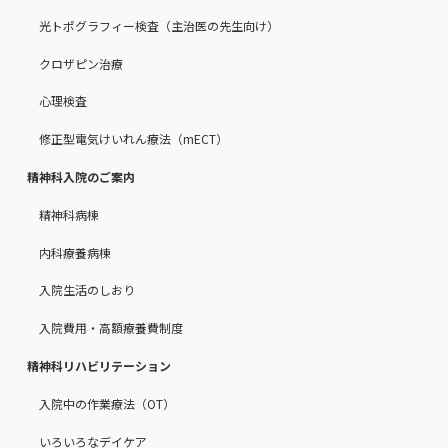
光トポグラフィー検査（主治医の先生向け）
クロザピン治療
心理検査
修正型電気けいれん療法（mECT）
精神科入院のご案内
精神科病棟
内科療養病棟
入院生活のしおり
入院費用・高額療養費制度
精神科リハビリテーション
入院中の作業療法（OT）
いろいろなデイケア