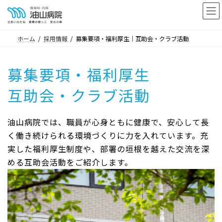
コ
ナ
ン
ビ
テ
ゲ
ホーム
採用情報
募集要項・福利厚生｜互助会・クラブ活動
ン
ー
ツ
シ
へ
ョ
募集要項・福利厚生
ス
ン
互助会・クラブ活動
キ
に
ッ
移
プ
動
油山病院では、職員が心身ともに健康で、安心して長
く働き続けられる環境づくりに力を入れています。充
実した福利厚生制度や、部署の垣根を越えた交流を深
める互助会活動をご紹介します。