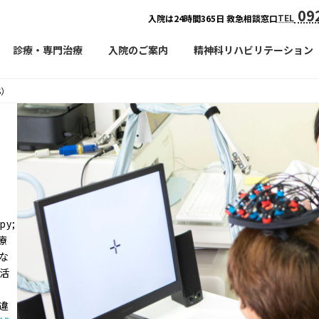
092
TEL
入院は24時間365日 救急相談窓口
診療・専門治療
入院のご案内
精神科リハビリテーション
S）
py;
療
な
活
違