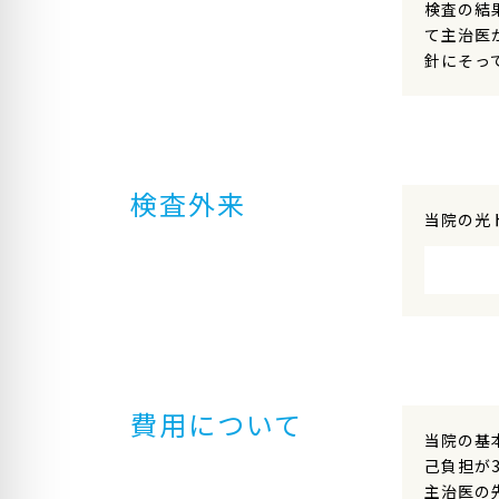
検査の結
て主治医
針にそっ
検査外来
当院の光
費用について
当院の基
己負担が
主治医の