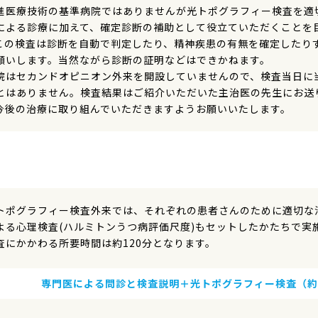
進医療技術の基準病院ではありませんが光トポグラフィー検査を適
による診療に加えて、確定診断の補助として役立ていただくことを
この検査は診断を自動で判定したり、精神疾患の有無を確定したり
願いします。当然ながら診断の証明などはできかねます。
院はセカンドオピニオン外来を開設していませんので、検査当日に
とはありません。検査結果はご紹介いただいた主治医の先生にお送
今後の治療に取り組んでいただきますようお願いいたします。
トポグラフィー検査外来では、それぞれの患者さんのために適切な
よる心理検査(ハルミトンうつ病評価尺度)もセットしたかたちで実
査にかかわる所要時間は約120分となります。
専門医による問診と検査説明
＋光トポグラフィー検査（約