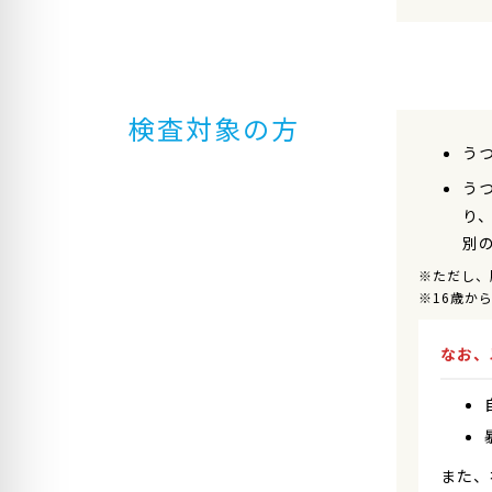
検査対象の方
う
う
り
別
※ただし、
※16歳か
なお、
また、