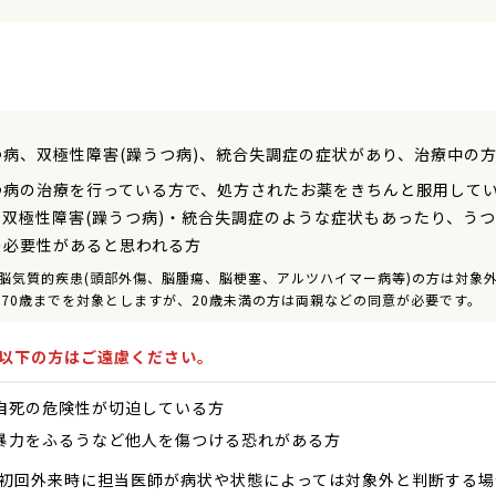
つ病、双極性障害(躁うつ病)、統合失調症の症状があり、治療中の
つ病の治療を行っている方で、処方されたお薬をきちんと服用して
、双極性障害(躁うつ病)・統合失調症のような症状もあったり、うつ
の必要性があると思われる方
脳気質的疾患(頭部外傷、脳腫瘍、脳梗塞、アルツハイマー病等)の方は対象
ら70歳までを対象としますが、20歳未満の方は両親などの同意が必要です。
以下の方はご遠慮ください。
自死の危険性が切迫している方
暴力をふるうなど他人を傷つける恐れがある方
初回外来時に担当医師が病状や状態によっては対象外と判断する場