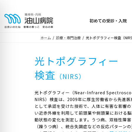
コ
ナ
ン
ビ
テ
ゲ
初めての受診・入院
ン
ー
ツ
シ
ホーム
診療・専門治療
光トポグラフィー検査（NIR
へ
ョ
ス
ン
光トポグラフィー
キ
に
ッ
移
検査
（NIRS）
プ
動
光トポグラフィー（Near-Infrared Spectrosco
NIRS）検査は、2009年に厚生労働省から先進医
として承認を受けた技術で、人体に有害な影響の
い近赤外線を利用して前頭葉や側頭葉における脳
動状態の変化を測定します。うつ病、双極性障害
（躁うつ病）、統合失調症などの反応パターンの