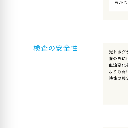
らかじ
検査の安全性
光トポグ
査の際に
血流変化
よりも弱
険性の報