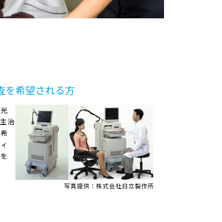
査を希望される方
の光
、主治
ご希
フィ
整を
写真提供：株式会社日立製作所