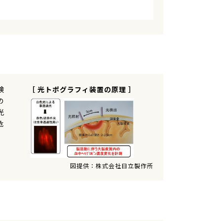
検
［ 光トポグラフィ装置の原理 ］
の
光
危
図提供：株式会社日立製作所