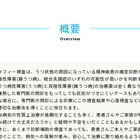
概要
Overview
ラフィー検査は、うつ状態の原因になっている精神疾患の確定診断
極性障害(躁うつ病)、統合失調症のいずれの可能性が高いかを判断
うつ病性障害(うつ病)と双極性障害(躁うつ病)の治療薬は全く異
練熟した専門医の問診をもってしても区別がつきにくいケースもあ
な場合に、専門医の問診による診療にこの検査結果や心理検査など
適切な治療法を導くことに役立ちます。
は病気の性質上治療が長期化することも多く、患者さんやご家族が
み続けて大丈夫だろうか」と疑問や不安をいだくこともあるかもし
きに、あくまで診断補助の検査であっても、患者さんご本人やご家
仰ぐことで、病気への理解が進み、安心して治療に取り組めるよう