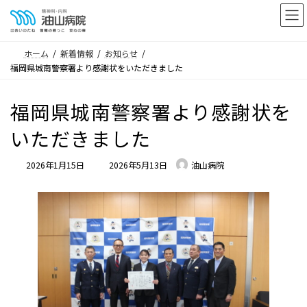
コ
ナ
ン
ビ
テ
ゲ
ホーム
新着情報
お知らせ
ン
ー
福岡県城南警察署より感謝状をいただきました
ツ
シ
へ
ョ
福岡県城南警察署より感謝状を
ス
ン
キ
に
いただきました
ッ
移
プ
動
最
2026年1月15日
2026年5月13日
油山病院
終
更
新
日
時
: