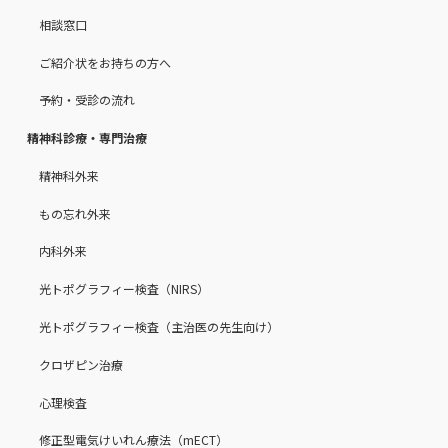
相談窓口
ご紹介状をお持ちの方へ
予約・受診の流れ
精神科診療・専門治療
精神科外来
もの忘れ外来
内科外来
光トポグラフィー検査（NIRS）
光トポグラフィー検査（主治医の先生向け）
クロザピン治療
心理検査
修正型電気けいれん療法（mECT）