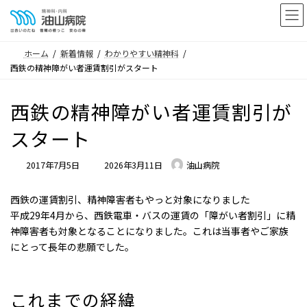
コ
ナ
ン
ビ
テ
ゲ
ホーム
新着情報
わかりやすい精神科
ン
ー
西鉄の精神障がい者運賃割引がスタート
ツ
シ
へ
ョ
西鉄の精神障がい者運賃割引が
ス
ン
キ
に
スタート
ッ
移
プ
動
最
2017年7月5日
2026年3月11日
油山病院
終
更
西鉄の運賃割引、精神障害者もやっと対象になりました
新
平成29年4月から、西鉄電車・バスの運賃の「障がい者割引」に精
日
神障害者も対象となることになりました。これは当事者やご家族
時
にとって長年の悲願でした。
:
これまでの経緯