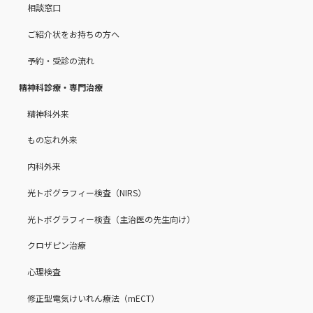
相談窓口
ご紹介状をお持ちの方へ
予約・受診の流れ
精神科診療・専門治療
精神科外来
もの忘れ外来
内科外来
光トポグラフィー検査（NIRS）
光トポグラフィー検査（主治医の先生向け）
クロザピン治療
心理検査
修正型電気けいれん療法（mECT）