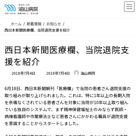
コ
ナ
ン
ビ
テ
ゲ
ホーム
新着情報
お知らせ
ン
ー
西日本新聞医療欄、当院退院支援を紹介
ツ
シ
へ
ョ
西日本新聞医療欄
、
当院退院支
ス
ン
キ
に
援を紹介
ッ
移
プ
動
最
2018年7月4日
2018年7月4日
油山病院
終
更
6月18日、西日本新聞朝刊「医療欄」で当院の患者さん退院支援の
新
取り組みが取り上げられました。これは、特に1年以上の長期入院
日
を余儀なくされている患者さんを対象に当院が10年以上取り組ん
時
でいる独自のシステムで、まず精神保健福祉士のみならず医師・
:
病棟看護師や作業療法士など患者さんにかかわる職員が退院支援
を意識することからスタートしました。