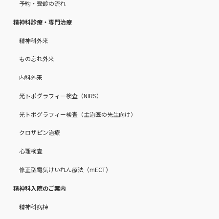
予約・受診の流れ
精神科診療・専門治療
精神科外来
もの忘れ外来
内科外来
光トポグラフィー検査（NIRS）
光トポグラフィー検査（主治医の先生向け）
クロザピン治療
心理検査
修正型電気けいれん療法（mECT）
精神科入院のご案内
精神科病棟