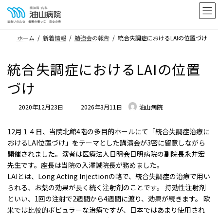
コ
ナ
ン
ビ
テ
ゲ
ホーム
新着情報
勉強会の報告
統合失調症におけるLAIの位置づけ
ン
ー
ツ
シ
統合失調症におけるLAIの位置
へ
ョ
ス
ン
づけ
キ
に
ッ
移
最
2020年12月23日
2026年3月11日
油山病院
プ
動
終
更
12月１４日、当院北館4階の多目的ホールにて「統合失調症治療に
新
おけるLAI位置づけ」をテーマとした講演会が3密に留意しながら
日
開催されました。演者は医療法人日明会日明病院の副院長永井宏
時
先生です。座長は当院の入澤誠院長が務めました。
:
LAIとは、Long Acting Injectionの略で、統合失調症の治療で用い
られる、お薬の効果が長く続く注射剤のことです。 持効性注射剤
といい、1回の注射で2週間から4週間に渡り、効果が続きます。 欧
米では比較的ポピュラーな治療ですが、日本ではあまり使用され