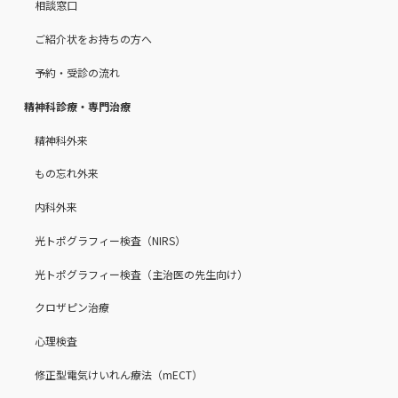
相談窓口
ご紹介状をお持ちの方へ
予約・受診の流れ
精神科診療・専門治療
精神科外来
もの忘れ外来
内科外来
光トポグラフィー検査（NIRS）
光トポグラフィー検査（主治医の先生向け）
クロザピン治療
心理検査
修正型電気けいれん療法（mECT）