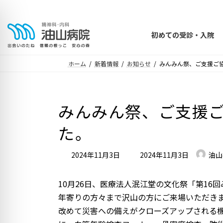
コ
ナ
ン
ビ
テ
ゲ
初めての受診・入院
ン
ー
ツ
シ
ホーム
新着情報
お知らせ
みんみん祭、ご支援ご
へ
ョ
ス
ン
キ
に
みんみん祭
、
ご支援
ッ
移
た
。
プ
動
最
2024年11月3日
2024年11月3日
油山
終
更
10月26日、医療法人泯江堂の文化祭「第1
新
年寄りの方々まで沢山の方にご来場いただき
日
改めて災害への備えがクローズアップされる
時