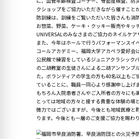
に、血管年齢検査コーナー、骨密度検査、防
:
クショップをご協力いただきながら催すこと
防訓練は、訓練をご覧いただいた皆さんも消
お惣菜、野菜、ケーキ・クッキー販売やキッチンカ
UNIVERSALのみなさまのご協力のネイル
また、今年はホールで行うパフォーマンスイ
コールアカデミー、福岡大学アカペラ愛好会
公民館で練習をしているジュニアクラシック
の二胡教室の生徒さんによる二胡アンサンブ
た。ボランティアの学生の方も40名以上もご
ていることに、職員一同心より感謝申し上げ
もちろん入院患者さんやご入所者の方々にも
とっては地域の方々と接する貴重な体験の場
微力ではございますが、今後とも地域医療と
ります。今後とも一層のご支援ご協力を賜わ