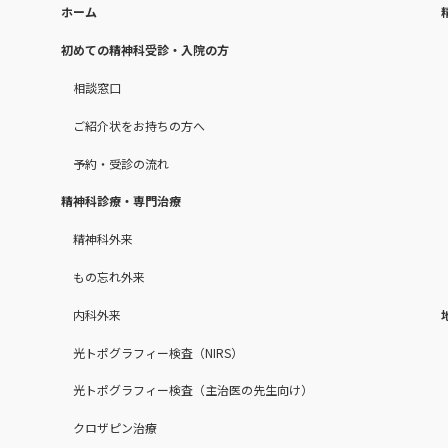
ホーム
初めての精神科受診・入院の方
相談窓口
ご紹介状をお持ちの方へ
予約・受診の流れ
精神科診療・専門治療
精神科外来
もの忘れ外来
内科外来
光トポグラフィー検査（NIRS）
光トポグラフィー検査（主治医の先生向け）
クロザピン治療