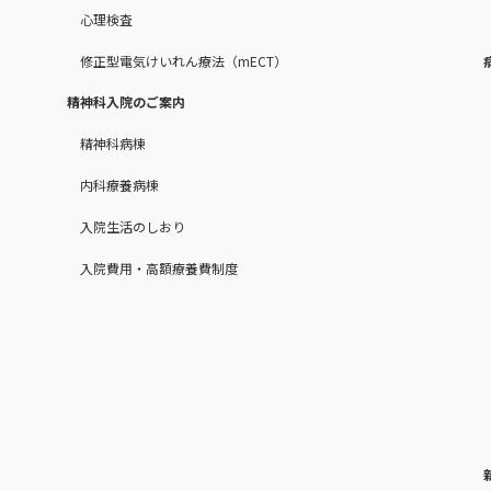
心理検査
修正型電気けいれん療法（mECT）
精神科入院のご案内
精神科病棟
内科療養病棟
入院生活のしおり
入院費用・高額療養費制度