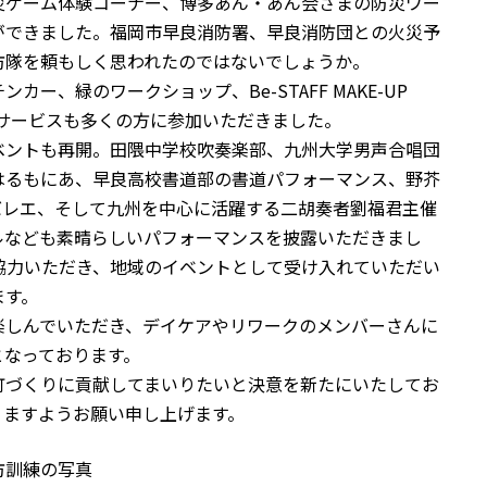
災ゲーム体験コーナー、博多あん・あん会さまの防災ワー
ができました。福岡市早良消防署、早良消防団との火災予
防隊を頼もしく思われたのではないでしょうか。
ー、緑のワークショップ、Be-STAFF MAKE-UP
ケアサービスも多くの方に参加いただきました。
ベントも再開。田隈中学校吹奏楽部、九州大学男声合唱団
はるもにあ、早良高校書道部の書道パフォーマンス、野芥
バレエ、そして九州を中心に活躍する二胡奏者劉福君主催
ルなども素晴らしいパフォーマンスを披露いただきまし
協力いただき、地域のイベントとして受け入れていただい
ます。
楽しんでいただき、デイケアやリワークのメンバーさんに
となっております。
町づくりに貢献してまいりたいと決意を新たにいたしてお
りますようお願い申し上げます。