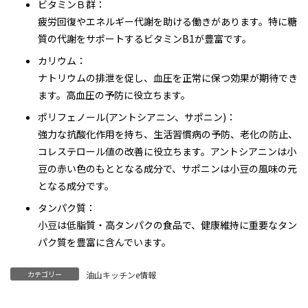
ビタミンＢ群：
疲労回復やエネルギー代謝を助ける働きがあります。特に糖
質の代謝をサポートするビタミンB1が豊富です。
カリウム：
ナトリウムの排泄を促し、血圧を正常に保つ効果が期待でき
ます。高血圧の予防に役立ちます。
ポリフェノール(アントシアニン、サポニン)：
強力な抗酸化作用を持ち、生活習慣病の予防、老化の防止、
コレステロール値の改善に役立ちます。アントシアニンは小
豆の赤い色のもととなる成分で、サポニンは小豆の風味の元
となる成分です。
タンパク質：
小豆は低脂質・高タンパクの食品で、健康維持に重要なタン
パク質を豊富に含んでいます。
カテゴリー
油山キッチンe情報