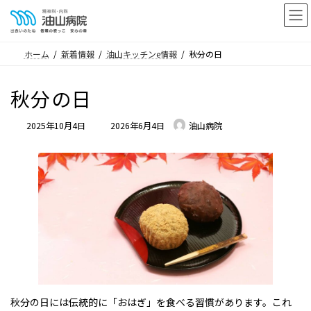
コ
ナ
ン
ビ
テ
ゲ
ホーム
新着情報
油山キッチンe情報
秋分の日
ン
ー
ツ
シ
秋分の日
へ
ョ
ス
ン
最
2025年10月4日
2026年6月4日
油山病院
キ
に
終
ッ
移
更
プ
動
新
日
時
:
秋分の日には伝統的に「おはぎ」を食べる習慣があります。これ