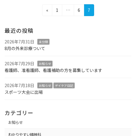
投
固
固
固
«
1
…
6
7
稿
定
定
定
ペ
ペ
ペ
の
最近の投稿
ー
ー
ー
ペ
ジ
ジ
ジ
2026年7月31日
未分類
ー
8月の外来診療ついて
ジ
2026年7月29日
お知らせ
送
看護師、准看護師、看護補助の方を募集しています
り
2026年7月18日
お知らせ
デイケア日記
スポーツ大会に出場
カテゴリー
お知らせ
わかりやすい精神科