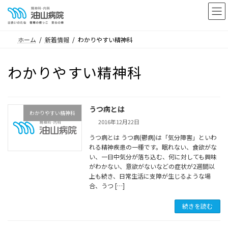
コ
ナ
ン
ビ
テ
ゲ
ホーム
新着情報
わかりやすい精神科
ン
ー
ツ
シ
わかりやすい精神科
へ
ョ
ス
ン
キ
に
ッ
移
うつ病とは
わかりやすい精神科
プ
動
2016年12月22日
うつ病とは うつ病(鬱病)は「気分障害」といわ
れる精神疾患の一種です。眠れない、食欲がな
い、一日中気分が落ち込む、何に対しても興味
がわかない、意欲がないなどの症状が2週間以
上も続き、日常生活に支障が生じるような場
合、うつ […]
続きを読む