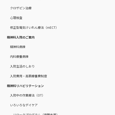
クロザピン治療
心理検査
修正型電気けいれん療法（mECT）
精神科入院のご案内
精神科病棟
内科療養病棟
入院生活のしおり
入院費用・高額療養費制度
精神科リハビリテーション
入院中の作業療法（OT）
いろいろなデイケア
リワークプログラム（復職支援）