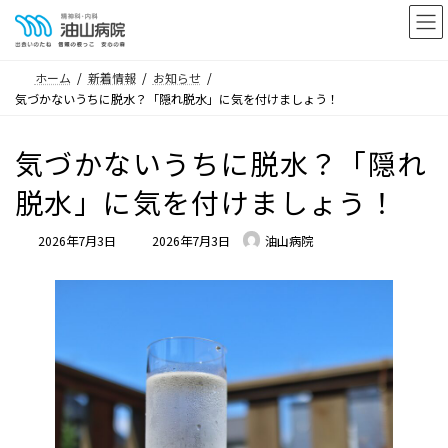
コ
ナ
ン
ビ
テ
ゲ
ホーム
新着情報
お知らせ
ン
ー
気づかないうちに脱水？「隠れ脱水」に気を付けましょう！
ツ
シ
へ
ョ
気づかないうちに脱水？「隠れ
ス
ン
キ
に
脱水」に気を付けましょう！
ッ
移
プ
動
最
2026年7月3日
2026年7月3日
油山病院
終
更
新
日
時
: