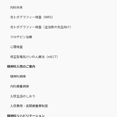
内科外来
光トポグラフィー検査（NIRS）
光トポグラフィー検査（主治医の先生向け）
クロザピン治療
心理検査
修正型電気けいれん療法（mECT）
精神科入院のご案内
精神科病棟
内科療養病棟
入院生活のしおり
入院費用・高額療養費制度
精神科リハビリテーション